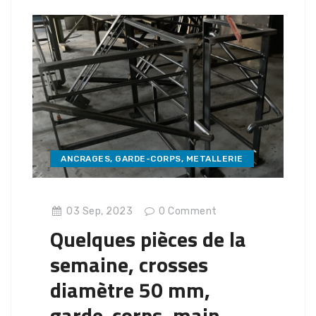
ANCRAGES
,
GARDE-CORPS
,
METALLERIE
03 Sep, 2023
0
Comment
Quelques pièces de la
semaine, crosses
diamètre 50 mm,
garde-corps, main