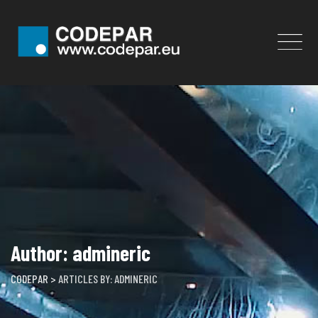
Skip
to
content
Author: admineric
CODEPAR
>
ARTICLES BY: ADMINERIC