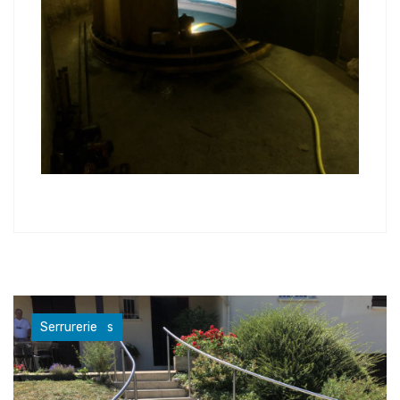
Garde-corps
Serrurerie