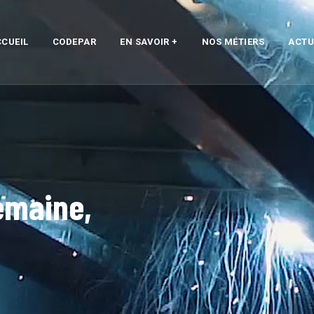
CUEIL
CODEPAR
EN SAVOIR +
NOS MÉTIERS
ACTU
emaine,