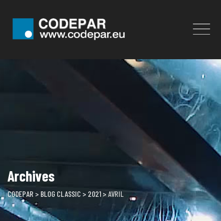
Skip
to
content
Archives
CODEPAR
>
BLOG CLASSIC
>
2021
>
AVRIL