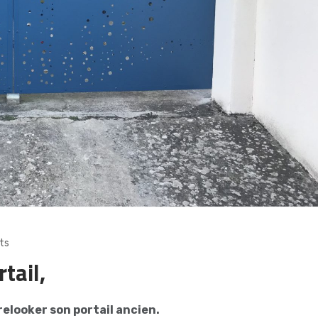
ts
tail,
relooker son portail ancien.