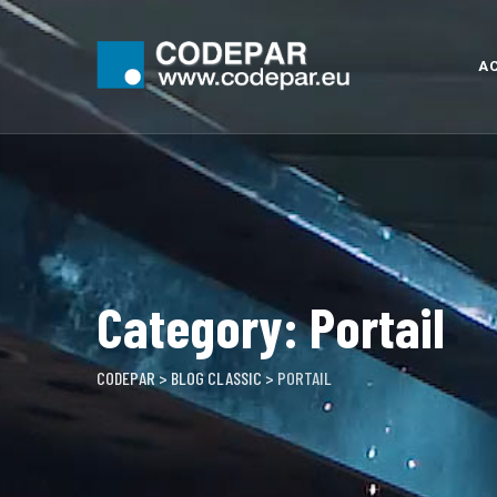
Skip
to
content
AC
Category: Portail
CODEPAR
>
BLOG CLASSIC
>
PORTAIL