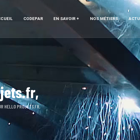
CUEIL
CODEPAR
EN SAVOIR +
NOS MÉTIERS
ACTU
jets.fr,
UR HELLO PROJETS.FR,