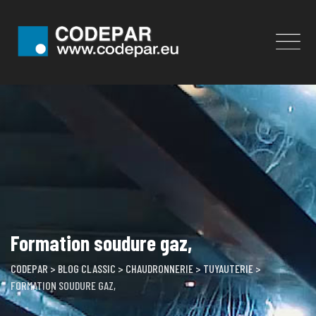
Skip
to
content
Formation soudure gaz,
CODEPAR
>
BLOG CLASSIC
>
CHAUDRONNERIE
>
TUYAUTERIE
>
FORMATION SOUDURE GAZ,