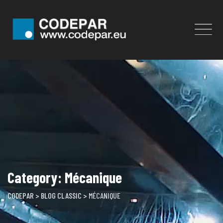
Skip
to
content
Category: Mécanique
CODEPAR
>
BLOG CLASSIC
>
MÉCANIQUE