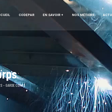
CUEIL
CODEPAR
EN SAVOIR +
NOS MÉTIERS
ACTU
orps
RS – GARDE CORPS