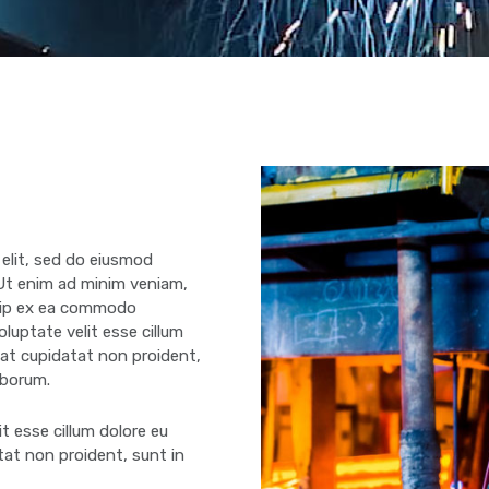
 elit, sed do eiusmod
 Ut enim ad minim veniam,
iquip ex ea commodo
oluptate velit esse cillum
ecat cupidatat non proident,
laborum.
it esse cillum dolore eu
tat non proident, sunt in