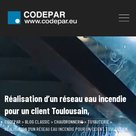
Skip
to
content
Réalisation d’un réseau eau incendie
pour un client Toulousain,
CODEPAR
>
BLOG CLASSIC
>
CHAUDRONNERIE
>
TUYAUTERIE
>
RÉALISATION D’UN RÉSEAU EAU INCENDIE POUR UN CLIENT TOULOUSAIN,